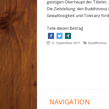
geistigen Oberhaupt der Tibeter,
Die Zielstellung: den Buddhismus 
Gewaltlosigkeit und Toleranz för
Teile diesen Beitrag
In
In
In
Veröffentlicht
12. September 2017
Kategorien
Buddhismus
am
neuem
neuem
neuem
Fenster
Fenster
Fenster
öffnen
öffnen
öffnen
Footer
NAVIGATION
Inhalt