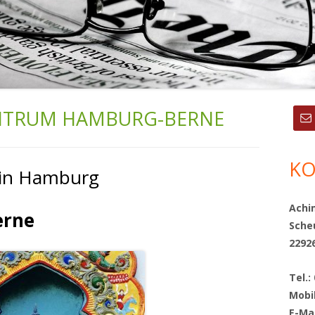
ENTRUM HAMBURG-BERNE
Ha
Sei
KO
 in Hamburg
Achi
erne
Sche
2292
Tel.:
Mobi
E-Ma