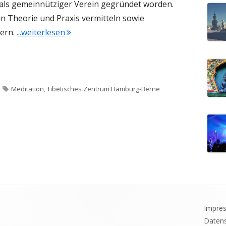
 als gemeinnütziger Verein gegründet worden.
in Theorie und Praxis vermitteln sowie
dern.
...weiterlesen
"Tibetisches Zentrum in Hamburg"
Schlagwörter
Meditation
,
Tibetisches Zentrum Hamburg-Berne
Impre
Datens