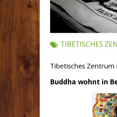
SCHLAGWORT:
TIBETISCHES Z
Tibetisches Zentrum
Buddha wohnt in B