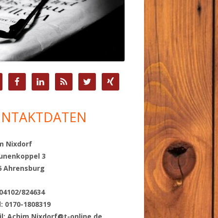
upt-
tenleiste
NTAKTDATEN
m Nixdorf
unenkoppel 3
6 Ahrensburg
 04102/824634
l: 0170-1808319
il:
Achim.Nixdorf@t-online.de