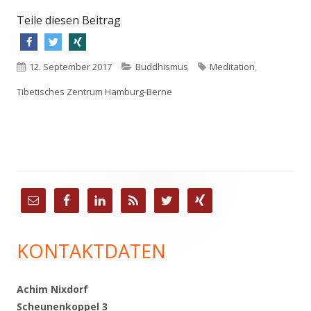
Teile diesen Beitrag
In
In
In
Veröffentlicht
12. September 2017
Kategorien
Buddhismus
Schlagwörter
Meditation
,
neuem
neuem
neuem
Tibetisches Zentrum Hamburg-Berne
am
Fenster
Fenster
Fenster
öffnen
öffnen
öffnen
Haupt-
Seitenleiste
KONTAKTDATEN
Achim Nixdorf
Scheunenkoppel 3