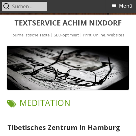
Suche
Primäres
Menü
nach:
Menü
Springe
TEXTSERVICE ACHIM NIXDORF
zum
Journalistische Texte | SEO-optimiert | Print, Online, Websites
Inhalt
SCHLAGWORT:
MEDITATION
Tibetisches Zentrum in Hamburg