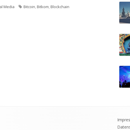
al Media
Schlagwörter
Bitcoin
,
Bitkom
,
Blockchain
hain: Was ist das eigentlich?
Impre
Datens