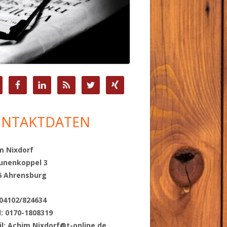
upt-
tenleiste
NTAKTDATEN
m Nixdorf
unenkoppel 3
6 Ahrensburg
 04102/824634
l: 0170-1808319
il:
Achim.Nixdorf@t-online.de