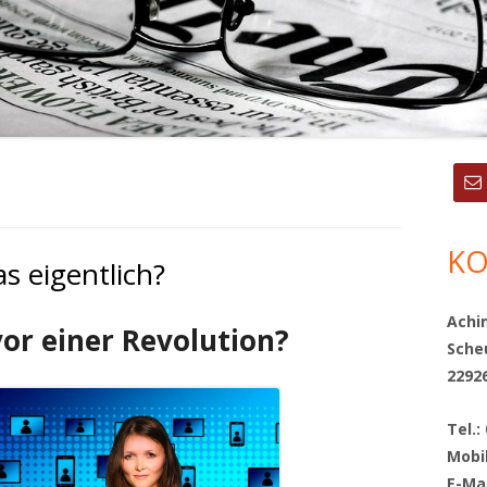
Ha
Sei
KO
as eigentlich?
Achi
vor einer Revolution?
Sche
2292
Tel.:
Mobi
E-Ma